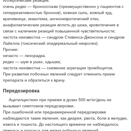
очень редко — бронхоспазм (преимущественно у пациентов с
гиперреактивностью бронхов), кожная сыпь, кожный зуд,
крапивница, экзантема, ангионевротический отек,
анафилактические реакции вплоть до шока, кровотечения в
связи с наличием реакций повышенной чувствительности;
частота неизвестна — синдром Стивенса-Джонсона и синдром
Лайелла (токсический эпидермальный некролиз).
Прочие:
нечасто — лихорадка.
редко — шум в ушах, одышка;
частота неизвестна — снижение агрегации тромбоцитов.
При развитии побочных явлений следует отменить прием
препарата и обратиться к врачу.
Передозировка
Ацетилцистеин при приеме в дозах 500 мг/кг/день не
вызывает симптомов передозировки.
При ошибочной или преднамеренной передозировке
наблюдаются такие явления, как диарея, рвота, боли в желудке,
изжога и тошнота. До настоящего времени не наблюдалось
тяжелых и опасных для жизни побочных явлений.