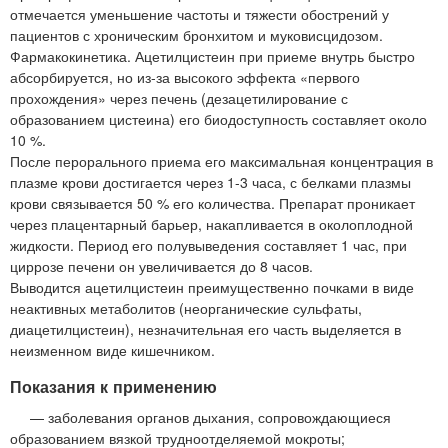
отмечается уменьшение частоты и тяжести обострений у
пациентов с хроническим бронхитом и муковисцидозом.
Фармакокинетика. Ацетилцистеин при приеме внутрь быстро
абсорбируется, но из-за высокого эффекта «первого
прохождения» через печень (дезацетилирование с
образованием цистеина) его биодоступность составляет около
10 %.
После перорального приема его максимальная концентрация в
плазме крови достигается через 1-3 часа, с белками плазмы
крови связывается 50 % его количества. Препарат проникает
через плацентарный барьер, накапливается в околоплодной
жидкости. Период его полувыведения составляет 1 час, при
циррозе печени он увеличивается до 8 часов.
Выводится ацетилцистеин преимущественно почками в виде
неактивных метаболитов (неорганические сульфаты,
диацетилцистеин), незначительная его часть выделяется в
неизменном виде кишечником.
Показания к применению
— заболевания органов дыхания, сопровождающиеся
образованием вязкой трудноотделяемой мокроты;