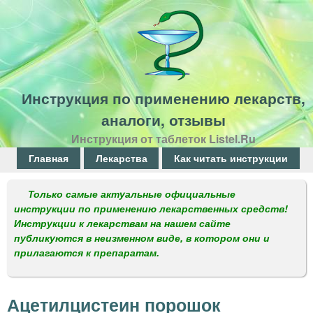
Перейти
к
основному
содержанию
Инструкция по применению лекарств,
аналоги, отзывы
Инструкция от таблеток Listel.Ru
Г
Главная
Лекарства
Как читать инструкции
л
Только самые актуальные официальные
а
инструкции по применению лекарственных средств!
Инструкции к лекарствам на нашем сайте
в
публикуются в неизменном виде, в котором они и
н
прилагаются к препаратам.
о
е
Ацетилцистеин порошок