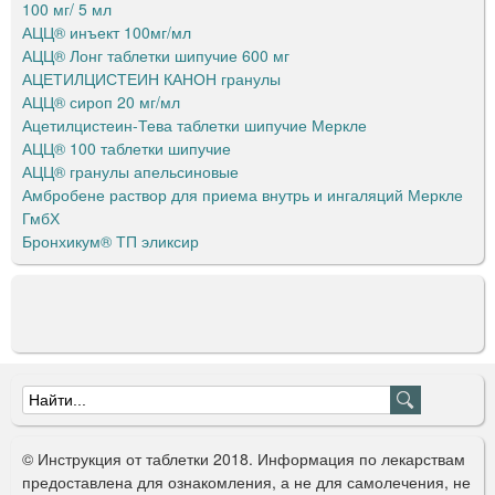
100 мг/ 5 мл
АЦЦ® инъект 100мг/мл
АЦЦ® Лонг таблетки шипучие 600 мг
АЦЕТИЛЦИСТЕИН КАНОН гранулы
АЦЦ® сироп 20 мг/мл
Ацетилцистеин-Тева таблетки шипучие Меркле
АЦЦ® 100 таблетки шипучие
АЦЦ® гранулы апельсиновые
Амбробене раствор для приема внутрь и ингаляций Меркле
ГмбХ
Бронхикум® ТП эликсир
Ф
о
© Инструкция от таблетки 2018. Информация по лекарствам
р
предоставлена для ознакомления, а не для самолечения, не