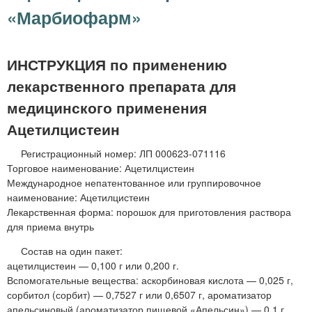
м
«Марбиофарм»
е
н
ИНСТРУКЦИЯ по применению
ю
лекарственного препарата для
медицинского применения
Ацетилцистеин
Регистрационный номер: ЛП 000623-071116
Торговое наименование: Ацетилцистеин
Международное непатентованное или группировочное
наименование: Ацетилцистеин
Лекарственная форма: порошок для приготовления раствора
для приема внутрь
Состав на один пакет:
ацетилцистеин — 0,100 г или 0,200 г.
Вспомогательные вещества: аскорбиновая кислота — 0,025 г,
сорбитол (сорбит) — 0,7527 г или 0,6507 г, ароматизатор
апельсиновый (ароматизатор пищевой «Апельсин») — 0,1 г,