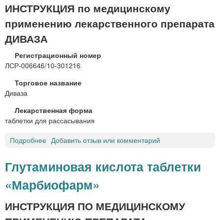
ИНСТРУКЦИЯ по медицинскому
применению лекарственного препарата
ДИВАЗА
Регистрационный номер
ЛСР-006646/10-301216
Торговое название
Диваза
Лекарственная форма
таблетки для рассасывания
Подробнее
о
Добавить отзыв или комментарий
Д
И
Глутаминовая кислота таблетки
В
«Марбиофарм»
А
З
А
ИНСТРУКЦИЯ ПО МЕДИЦИНСКОМУ
т