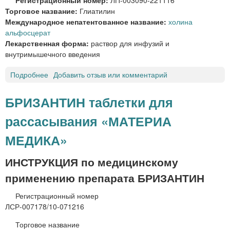
д
а
Торговое название:
Глиатилин
л
р
Международное непатентованное название:
холина
я
м
альфосцерат
п
а
Лекарственная форма:
раствор для инфузий и
р
»
внутримышечного введения
и
е
Подробнее
о
Добавить отзыв или комментарий
м
Г
а
Л
в
БРИЗАНТИН таблетки для
И
н
рассасывания «МАТЕРИА
А
у
Т
т
МЕДИКА»
И
р
Л
ь
ИНСТРУКЦИЯ по медицинскому
И
М
Н
и
применению препарата БРИЗАНТИН
р
ф
а
а
Регистрационный номер
с
р
ЛСР-007178/10-071216
т
м
Торговое название
в