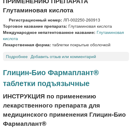
ПРИМЕНЕНИЮ ПРЕПАРАТА
а
б
Глутаминовая кислота
л
Регистрационный номер:
ЛП-002250-260913
е
Торговое название препарата:
Глутаминовая кислота
т
Международное непатентованное название:
Глутаминовая
к
кислота
и
Лекарственная форма:
таблетки покрытые оболочкой
д
л
Подробнее
о
Добавить отзыв или комментарий
я
Г
р
л
а
Глицин-Био Фармаплант®
у
с
таблетки подъязычные
т
с
а
а
м
ИНСТРУКЦИЯ по применению
с
и
ы
лекарственного препарата для
н
в
о
медицинского применения Глицин-Био
а
в
н
Фармаплант®
а
и
я
я