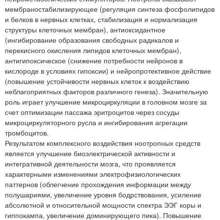
мембраностабилизирующее (регуляция синтеза фосфолипидов
и белков в нервных клетках, стабилизация и нормализация
структуры клеточных мембран), антиоксидантное
(ингибирование образования свободных радикалов и
перекисного окисления липидов клеточных мембран),
антигипоксическое (снижение потребности нейронов в
кислороде в условиях гипоксии) и нейропротективное действие
(повышение устойчивости нервных клеток к воздействию
неблагоприятных факторов различного генеза). Значительную
роль играет улучшение микроциркуляции в головном мозге за
счет оптимизации пассажа эритроцитов через сосуды
микроциркуляторного русла и ингибирования агрегации
тромбоцитов.
Результатом комплексного воздействия ноотропных средств
является улучшение биоэлектрической активности и
интегративной деятельности мозга, что проявляется
характерными изменениями электрофизиологических
паттернов (облегчение прохождения информации между
полушариями, увеличение уровня бодрствования, усиление
абсолютной и относительной мощности спектра ЭЭГ коры и
гиппокампа, увеличение доминирующего пика). Повышение