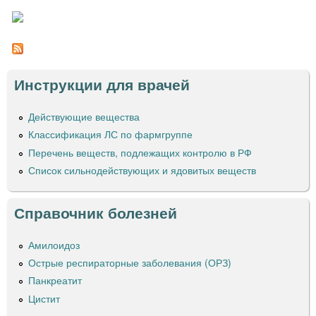
Р
Е
3
т
И
Ф
м
А
р
А
л
М
Б
а
И
Е
О
т
н
Д
Инструкции для врачей
Л
а
И
и
®
л
К
т
Действующие вещества
ф
ц
А
а
а
Классификация ЛС по фармгруппе
»
ы
б
р
Перечень веществ, подлежащих контролю в РФ
л
м
Список сильнодействующих и ядовитых веществ
е
а
т
к
к
о
Справочник болезней
и
Амилоидоз
Острые респираторные заболевания (ОРЗ)
Панкреатит
Цистит