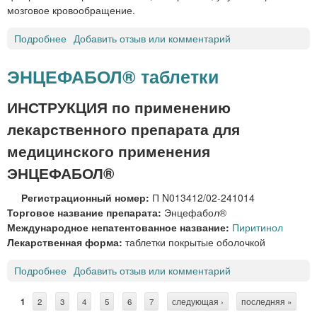
ш
мозговое кровообращение.
и
е
д
ч
Подробнее
о
Добавить отзыв или комментарий
л
н
П
я
о
и
р
ЭНЦЕФАБОЛ® таблетки
г
р
а
о
и
с
ИНСТРУКЦИЯ по применению
в
т
с
в
лекарственного препарата для
и
а
е
н
с
медицинского применения
д
о
ы
е
ЭНЦЕФАБОЛ®
л
в
н
*
а
и
Регистрационный номер:
П N013412/02-241014
н
я
Торговое название препарата:
Энцефабол®
и
1
Международное непатентованное название:
Пиритинол
я
0
Лекарственная форма:
таблетки покрытые оболочкой
«
0
М
Подробнее
о
Добавить отзыв или комментарий
0
А
Э
м
Т
Н
г
1
2
3
4
5
6
7
следующая ›
последняя »
Е
С
Ц
/