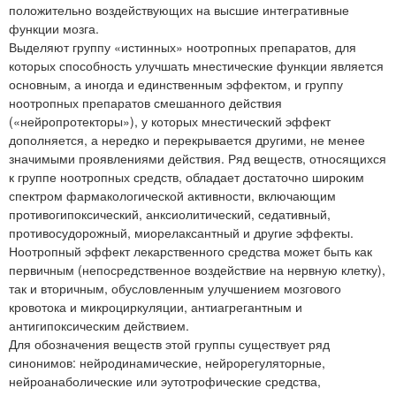
положительно воздействующих на высшие интегративные
функции мозга.
Выделяют группу «истинных» ноотропных препаратов, для
которых способность улучшать мнестические функции является
основным, а иногда и единственным эффектом, и группу
ноотропных препаратов смешанного действия
(«нейропротекторы»), у которых мнестический эффект
дополняется, а нередко и перекрывается другими, не менее
значимыми проявлениями действия. Ряд веществ, относящихся
к группе ноотропных средств, обладает достаточно широким
спектром фармакологической активности, включающим
противогипоксический, анксиолитический, седативный,
противосудорожный, миорелаксантный и другие эффекты.
Ноотропный эффект лекарственного средства может быть как
первичным (непосредственное воздействие на нервную клетку),
так и вторичным, обусловленным улучшением мозгового
кровотока и микроциркуляции, антиагрегантным и
антигипоксическим действием.
Для обозначения веществ этой группы существует ряд
синонимов: нейродинамические, нейрорегуляторные,
нейроанаболические или эутотрофические средства,