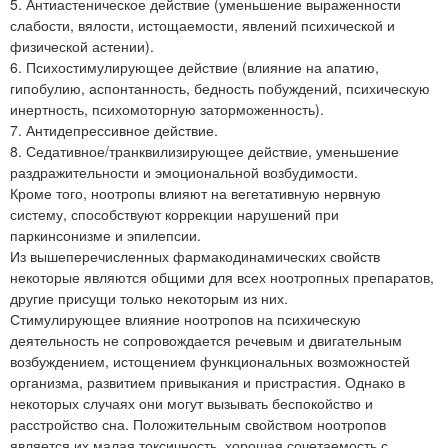
5. Антиастеническое действие (уменьшение выраженности
слабости, вялости, истощаемости, явлений психической и
физической астении).
6. Психостимулирующее действие (влияние на апатию,
гипобулию, аспонтанность, бедность побуждений, психическую
инертность, психомоторную заторможенность).
7. Антидепрессивное действие.
8. Седативное/транквилизирующее действие, уменьшение
раздражительности и эмоциональной возбудимости.
Кроме того, ноотропы влияют на вегетативную нервную
систему, способствуют коррекции нарушений при
паркинсонизме и эпилепсии.
Из вышеперечисленных фармакодинамических свойств
некоторые являются общими для всех ноотропных препаратов,
другие присущи только некоторым из них.
Стимулирующее влияние ноотропов на психическую
деятельность не сопровождается речевым и двигательным
возбуждением, истощением функциональных возможностей
организма, развитием привыкания и пристрастия. Однако в
некоторых случаях они могут вызывать беспокойство и
расстройство сна. Положительным свойством ноотропов
является их малая токсичность, хорошая сочетаемость с