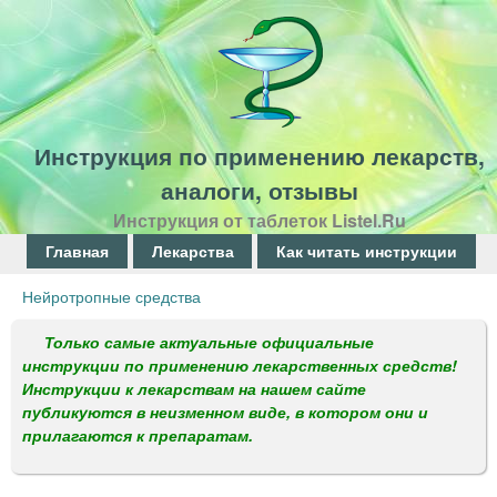
Перейти
к
основному
содержанию
Инструкция по применению лекарств,
аналоги, отзывы
Инструкция от таблеток Listel.Ru
Г
Главная
Лекарства
Как читать инструкции
л
Нейротропные средства
Вы
а
здесь
Только самые актуальные официальные
в
инструкции по применению лекарственных средств!
Инструкции к лекарствам на нашем сайте
н
публикуются в неизменном виде, в котором они и
о
прилагаются к препаратам.
е