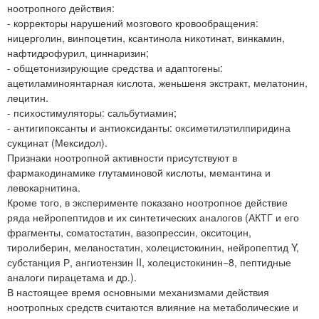
ноотропного действия:
- корректоры нарушений мозгового кровообращения:
ницерголин, винпоцетин, ксантинола никотинат, винкамин,
нафтидрофурил, циннаризин;
- общетонизирующие средства и адаптогены:
ацетиламиноянтарная кислота, женьшеня экстракт, мелатонин,
лецитин.
- психостимуляторы: сальбутиамин;
- антигипоксанты и антиоксиданты: оксиметилэтилпиридина
сукцинат (Мексидол).
Признаки ноотропной активности присутствуют в
фармакодинамике глутаминовой кислоты, мемантина и
левокарнитина.
Кроме того, в эксперименте показано ноотропное действие
ряда нейропептидов и их синтетических аналогов (АКТГ и его
фрагменты, соматостатин, вазопрессин, окситоцин,
тиролиберин, меланостатин, холецистокинин, нейропептид Y,
субстанция Р, ангиотензин II, холецистокинин−8, пептидные
аналоги пирацетама и др.).
В настоящее время основными механизмами действия
ноотропных средств считаются влияние на метаболические и