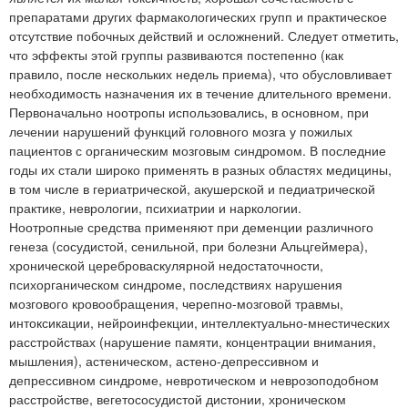
препаратами других фармакологических групп и практическое
отсутствие побочных действий и осложнений. Следует отметить,
что эффекты этой группы развиваются постепенно (как
правило, после нескольких недель приема), что обусловливает
необходимость назначения их в течение длительного времени.
Первоначально ноотропы использовались, в основном, при
лечении нарушений функций головного мозга у пожилых
пациентов с органическим мозговым синдромом. В последние
годы их стали широко применять в разных областях медицины,
в том числе в гериатрической, акушерской и педиатрической
практике, неврологии, психиатрии и наркологии.
Ноотропные средства применяют при деменции различного
генеза (сосудистой, сенильной, при болезни Альцгеймера),
хронической цереброваскулярной недостаточности,
психорганическом синдроме, последствиях нарушения
мозгового кровообращения, черепно-мозговой травмы,
интоксикации, нейроинфекции, интеллектуально-мнестических
расстройствах (нарушение памяти, концентрации внимания,
мышления), астеническом, астено-депрессивном и
депрессивном синдроме, невротическом и неврозоподобном
расстройстве, вегетососудистой дистонии, хроническом