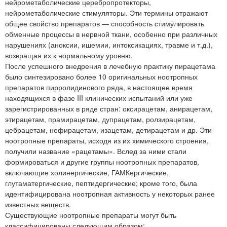
нейрометаболические церебропротекторы,
нейрометаболические стимуляторы. Эти термины отражают
общее свойство препаратов — способность стимулировать
обменные процессы в нервной ткани, особенно при различных
нарушениях (аноксии, ишемии, интоксикациях, травме и т.д.),
возвращая их к нормальному уровню.
После успешного внедрения в лечебную практику пирацетама
было синтезировано более 10 оригинальных ноотропных
препаратов пирролидинового ряда, в настоящее время
находящихся в фазе III клинических испытаний или уже
зарегистрированных в ряде стран: оксирацетам, анирацетам,
этирацетам, прамирацетам, дупрацетам, ролзирацетам,
цебрацетам, нефирацетам, изацетам, детирацетам и др. Эти
ноотропные препараты, исходя из их химического строения,
получили название «рацетамы». Вслед за ними стали
формироваться и другие группы ноотропных препаратов,
включающие холинергические, ГАМКергические,
глутаматергические, пептидергические; кроме того, была
идентифицирована ноотропная активность у некоторых ранее
известных веществ.
Существующие ноотропные препараты могут быть
классифицированы следующим образом: