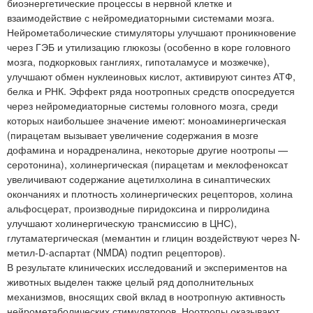
биоэнергетические процессы в нервной клетке и
взаимодействие с нейромедиаторными системами мозга.
Нейрометаболические стимуляторы улучшают проникновение
через ГЭБ и утилизацию глюкозы (особенно в коре головного
мозга, подкорковых ганглиях, гипоталамусе и мозжечке),
улучшают обмен нуклеиновых кислот, активируют синтез АТФ,
белка и РНК. Эффект ряда ноотропных средств опосредуется
через нейромедиаторные системы головного мозга, среди
которых наибольшее значение имеют: моноаминергическая
(пирацетам вызывает увеличение содержания в мозге
дофамина и норадреналина, некоторые другие ноотропы —
серотонина), холинергическая (пирацетам и меклофеноксат
увеличивают содержание ацетилхолина в синаптических
окончаниях и плотность холинергических рецепторов, холина
альфосцерат, производные пиридоксина и пирролидина
улучшают холинергическую трансмиссию в ЦНС),
глутаматергическая (мемантин и глицин воздействуют через N-
метил-D-аспартат (NMDA) подтип рецепторов).
В результате клинических исследований и экспериментов на
животных выделен также целый ряд дополнительных
механизмов, вносящих свой вклад в ноотропную активность
нейрометаболических стимуляторов. Ноотропы оказывают