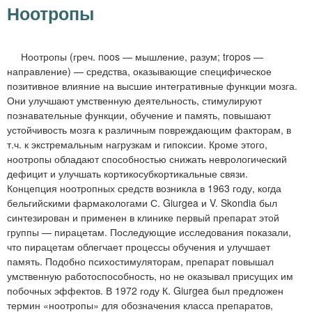
м
Ноотропы
е
н
Ноотропы (греч. noos — мышление, разум; tropos —
ю
направление) — средства, оказывающие специфическое
позитивное влияние на высшие интегративные функции мозга.
Они улучшают умственную деятельность, стимулируют
познавательные функции, обучение и память, повышают
устойчивость мозга к различным повреждающим факторам, в
т.ч. к экстремальным нагрузкам и гипоксии. Кроме этого,
ноотропы обладают способностью снижать неврологический
дефицит и улучшать кортикосубкортикальные связи.
Концепция ноотропных средств возникла в 1963 году, когда
бельгийскими фармакологами С. Giurgea и V. Skondia был
синтезирован и применен в клинике первый препарат этой
группы — пирацетам. Последующие исследования показали,
что пирацетам облегчает процессы обучения и улучшает
память. Подобно психостимуляторам, препарат повышал
умственную работоспособность, но не оказывал присущих им
побочных эффектов. В 1972 году К. Giurgea был предложен
термин «ноотропы» для обозначения класса препаратов,