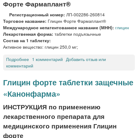
Форте Фармаплант®
о
а
ф
р
Регистрационный номер:
ЛП-002286-260814
а
м
Торговое название:
Глицин Форте Фармаплант®
р
а
Международное непатентованное название (МНН):
глицин
м
п
Лекарственная форма:
таблетки подъязычные
»
л
Состав на 1 таблетку:
а
Активное вещество: глицин 250,0 мг;
н
т
Подробнее
о
1 комментарий
Добавить отзыв или
®
комментарий
Г
т
л
а
и
Глицин форте таблетки защечные
б
ц
л
«Канонфарма»
и
е
н
т
Ф
ИНСТРУКЦИЯ по применению
к
о
лекарственного препарата для
и
р
п
т
медицинского применения Глицин
о
е
форте
д
Ф