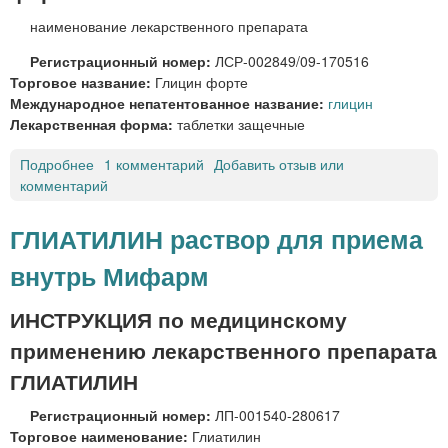
ъ
а
наименование лекарственного препарата
я
р
з
м
Регистрационный номер:
ЛСР-002849/09-170516
ы
а
Торговое название:
Глицин форте
ч
п
Международное непатентованное название:
глицин
н
л
Лекарственная форма:
таблетки защечные
ы
а
е
н
Подробнее
о
1 комментарий
Добавить отзыв или
т
комментарий
Г
®
л
т
и
ГЛИАТИЛИН раствор для приема
а
ц
внутрь Мифарм
б
и
л
н
е
ф
ИНСТРУКЦИЯ по медицинскому
т
о
применению лекарственного препарата
к
р
и
т
ГЛИАТИЛИН
п
е
Регистрационный номер:
ЛП-001540-280617
о
т
Торговое наименование:
Глиатилин
д
а