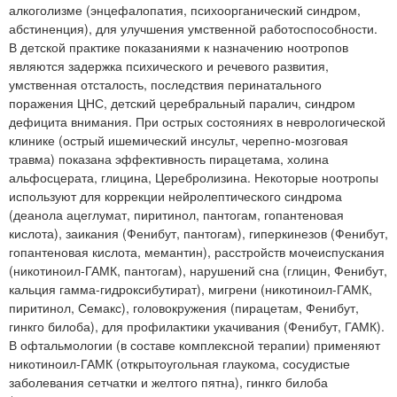
алкоголизме (энцефалопатия, психоорганический синдром,
абстиненция), для улучшения умственной работоспособности.
В детской практике показаниями к назначению ноотропов
являются задержка психического и речевого развития,
умственная отсталость, последствия перинатального
поражения ЦНС, детский церебральный паралич, синдром
дефицита внимания. При острых состояниях в неврологической
клинике (острый ишемический инсульт, черепно-мозговая
травма) показана эффективность пирацетама, холина
альфосцерата, глицина, Церебролизина. Некоторые ноотропы
используют для коррекции нейролептического синдрома
(деанола ацеглумат, пиритинол, пантогам, гопантеновая
кислота), заикания (Фенибут, пантогам), гиперкинезов (Фенибут,
гопантеновая кислота, мемантин), расстройств мочеиспускания
(никотиноил-ГАМК, пантогам), нарушений сна (глицин, Фенибут,
кальция гамма-гидроксибутират), мигрени (никотиноил-ГАМК,
пиритинол, Семакс), головокружения (пирацетам, Фенибут,
гинкго билоба), для профилактики укачивания (Фенибут, ГАМК).
В офтальмологии (в составе комплексной терапии) применяют
никотиноил-ГАМК (открытоугольная глаукома, сосудистые
заболевания сетчатки и желтого пятна), гинкго билоба