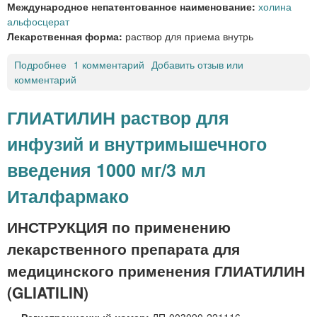
Международное непатентованное наименование:
холина
ъ
б
альфосцерат
я
л
Лекарственная форма:
раствор для приема внутрь
з
е
ы
т
Подробнее
о
1 комментарий
Добавить отзыв или
ч
к
комментарий
Г
н
и
Л
ы
з
И
е
а
ГЛИАТИЛИН раствор для
А
щ
инфузий и внутримышечного
Т
е
И
ч
введения 1000 мг/3 мл
Л
н
И
ы
Италфармако
Н
е
р
«
ИНСТРУКЦИЯ по применению
а
К
с
лекарственного препарата для
а
т
н
медицинского применения ГЛИАТИЛИН
в
о
о
(GLIATILIN)
н
р
ф
Регистрационный номер:
ЛП-003090-221116