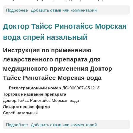
е
й
Подробнее
о
Добавить отзыв или комментарий
н
З
а
в
Доктор Тайсс Ринотайсс Морская
з
е
а
вода спрей назальный
з
л
д
ь
о
Инструкция по применению
н
ч
ы
лекарственного препарата для
к
й
а
медицинского применения Доктор
Б
Тайсс Ринотайсс Морская вода
р
о
Регистрационный номер
ЛС-000967-251213
н
Торговое название препарата
х
Доктор Тайсс Ринотайсс Морская вода
о
Лекарственная форма
р
Спрей назальный
а
с
Подробнее
о
Добавить отзыв или комментарий
т
Д