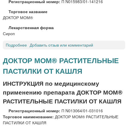
й
Регистрационный номер:
П N015983/01-141216
с
Торговое название
с
ДОКТОР МОМ®
Б
р
Лекарственная форма
о
Сироп
н
х
Подробнее
о
Добавить отзыв или комментарий
о
Д
с
О
ДОКТОР МОМ® РАСТИТЕЛЬНЫЕ
е
К
п
ПАСТИЛКИ ОТ КАШЛЯ
Т
т
О
к
Р
ИНСТРУКЦИЯ по медицинскому
а
М
п
применению препарата ДОКТОР МОМ®
О
л
М
РАСТИТЕЛЬНЫЕ ПАСТИЛКИ ОТ КАШЛЯ
и
®
д
Регистрационный номер:
П N013064/01-031016
с
л
Торговое наименование:
ДОКТОР МОМ® РАСТИТЕЛЬНЫЕ
и
я
ПАСТИЛКИ ОТ КАШЛЯ
р
п