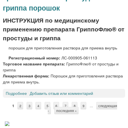
Е
гриппа порошок
С
Л
Е
Ь
Т
ИНСТРУКЦИЯ по медицинскому
Н
®
Ы
применению препарата ГриппоФлю® от
с
Е
и
простуды и гриппа
П
р
А
порошок для приготовления раствора для приема внутрь
о
С
п
Т
Регистрационный номер:
ЛС-000905-061113
И
Торговое название препарата:
ГриппоФлю® от простуды и
Л
гриппа
К
Лекарственная форма:
Порошок для приготовления раствора
И
для приема внутрь.
О
Т
Подробнее
о
Добавить отзыв или комментарий
К
Г
А
р
1
2
3
4
5
6
7
8
9
…
следующая
С
Ш
и
›
последняя »
Л
п
т
Я
п
р