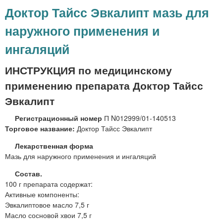
в
о
Доктор Тайсс Эвкалипт мазь для
о
к
р
наружного применения и
т
д
о
л
ингаляций
р
я
Т
п
ИНСТРУКЦИЯ по медицинскому
а
р
й
применению препарата Доктор Тайсс
и
с
е
Эвкалипт
с
м
Р
а
Регистрационный номер
П N012999/01-140513
и
в
Торговое название:
Доктор Тайсс Эвкалипт
н
н
о
Лекарственная форма
у
т
Мазь для наружного применения и ингаляций
т
а
р
й
Состав.
ь
с
100 г препарата содержат:
В
с
Активные компоненты:
Е
М
Эвкалиптовое масло 7,5 г
Т
о
Масло сосновой хвои 7,5 г
П