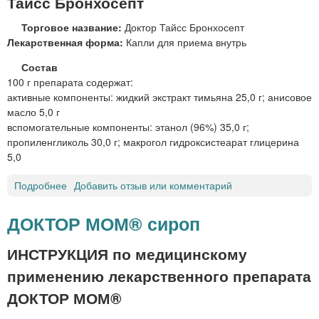
Тайсс Бронхосепт
А
р
Н
и
Торговое название:
Доктор Тайсс Бронхосепт
И
м
Лекарственная форма:
Капли для приема внутрь
С
е
О
Состав
н
В
100 г препарата содержат:
е
О
активные компоненты: жидкий экстракт тимьяна 25,0 г; анисовое
н
Е
масло 5,0 г
и
М
вспомогательные компоненты: этанол (96%) 35,0 г;
я
А
пропиленгликоль 30,0 г; макрогол гидроксистеарат глицерина
и
С
5,0
и
Л
н
О
Подробнее
о
Добавить отзыв или комментарий
г
к
Д
а
а
о
ДОКТОР МОМ® сироп
л
п
к
я
с
т
ц
ИНСТРУКЦИЯ по медицинскому
у
о
и
л
применению лекарственного препарата
р
й
ы
Т
ДОКТОР МОМ®
а