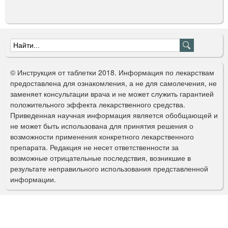
п
о
р
о
Ф
ш
о
о
© Инструкция от таблетки 2018. Информация по лекарствам
к
р
предоставлена для ознакомления, а не для самолечения, не
заменяет консультации врача и не может служить гарантией
м
положительного эффекта лекарственного средства.
а
Приведенная научная информация является обобщающей и
не может быть использована для принятия решения о
п
возможности применения конкретного лекарственного
о
препарата. Редакция не несет ответственности за
возможные отрицательные последствия, возникшие в
и
результате неправильного использования представленной
с
информации.
к
а