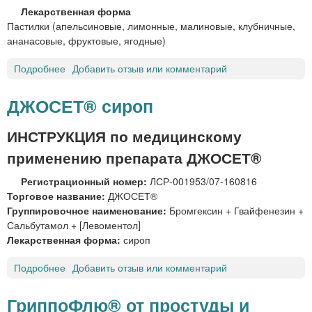
о
р
Лекарственная форма
п
и
Пастилки (апельсиновые, лимонные, малиновые, клубничные,
е
ананасовые, фруктовые, ягодные)
м
Подробнее
о
Добавить отзыв или комментарий
а
Д
в
О
н
ДЖОСЕТ® сироп
К
у
Т
т
ИНСТРУКЦИЯ по медицинскому
О
р
применению препарата ДЖОСЕТ®
Р
ь
М
Регистрационный номер:
ЛСР-001953/07-160816
О
Торговое название:
ДЖОСЕТ®
М
Группировочное наименование:
Бромгексин + Гвайфенезин +
®
Сальбутамол + [Левоментол]
Р
Лекарственная форма:
сироп
А
С
Подробнее
о
Добавить отзыв или комментарий
Т
Д
И
Ж
ГриппоФлю® от простуды и
Т
О