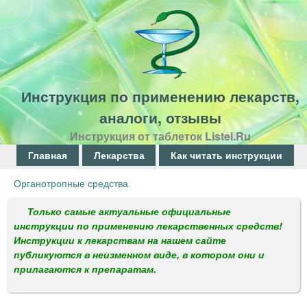
Перейти
к
основному
содержанию
Инструкция по применению лекарств,
аналоги, отзывы
Инструкция от таблеток Listel.Ru
Г
Главная
Лекарства
Как читать инструкции
л
Органотропные средства
Вы
а
здесь
Только самые актуальные официальные
в
инструкции по применению лекарственных средств!
Инструкции к лекарствам на нашем сайте
н
публикуются в неизменном виде, в котором они и
о
прилагаются к препаратам.
е