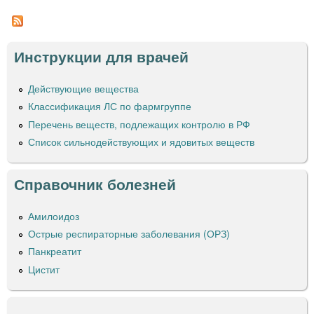
о
Ф
а
л
н
ю
Инструкции для врачей
и
®
о
ц
Действующие вещества
т
ы
п
Классификация ЛС по фармгруппе
р
Перечень веществ, подлежащих контролю в РФ
о
Список сильнодействующих и ядовитых веществ
с
т
у
Справочник болезней
д
ы
Амилоидоз
и
Острые респираторные заболевания (ОРЗ)
г
Панкреатит
р
и
Цистит
п
п
а