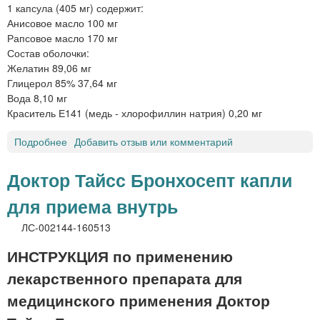
1 капсула (405 мг) содержит:
л
й
Анисовое масло 100 мг
и
Рапсовое масло 170 мг
п
Состав оболочки:
т
Желатин 89,06 мг
м
Глицерол 85% 37,64 мг
а
Вода 8,10 мг
з
Краситель Е141 (медь - хлорофиллин натрия) 0,20 мг
ь
д
Подробнее
о
Добавить отзыв или комментарий
л
Д
я
О
Доктор Тайсс Бронхосепт капли
н
К
а
для приема внутрь
Т
р
О
у
ЛС-002144-160513
Р
ж
Т
ИНСТРУКЦИЯ по применению
н
А
о
лекарственного препарата для
Й
г
С
медицинского применения Доктор
о
С
п