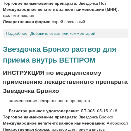
Торговое наименование препарата:
Звездочка Ноз
Международное непатентованное наименование (МНН):
ксилометазолин
Лекарственная форма:
спрей назальный
Подробнее
о
Добавить отзыв или комментарий
З
в
Звездочка Бронхо раствор для
е
приема внутрь ВЕТПРОМ
з
д
о
ИНСТРУКЦИЯ по медицинскому
ч
применению лекарственного препарата
к
а
Звездочка Бронхо
Н
наименование лекарственного препарата
о
з
Регистрационное удостоверение:
ЛП-005105-151018
с
Торговое наименование препарата:
Звездочка Бронхо
п
Международное непатентованное наименование:
Амброксол
р
Лекарственная форма:
раствор для приема внутрь