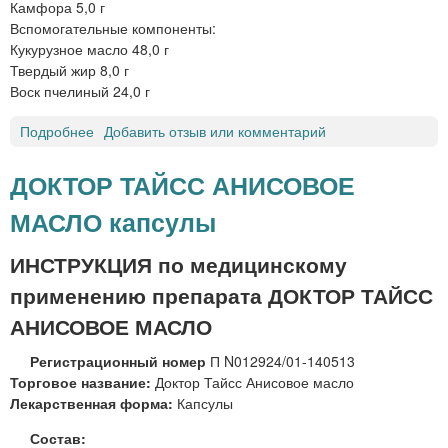
р
Камфора 5,0 г
Р
с
Вспомогательные компоненты:
О
к
Кукурузное масло 48,0 г
М
а
Твердый жир 8,0 г
я
Воск пчелиный 24,0 г
в
Подробнее
о
Добавить отзыв или комментарий
о
Д
д
о
а
ДОКТОР ТАЙСС АНИСОВОЕ
к
с
МАСЛО капсулы
т
п
о
р
р
е
ИНСТРУКЦИЯ по медицинскому
Т
й
применению препарата ДОКТОР ТАЙСС
а
н
й
а
АНИСОВОЕ МАСЛО
с
з
Регистрационный номер
П N012924/01-140513
с
а
Торговое название:
Доктор Тайсс Анисовое масло
Э
л
Лекарственная форма:
Капсулы
в
ь
к
н
Состав:
а
ы