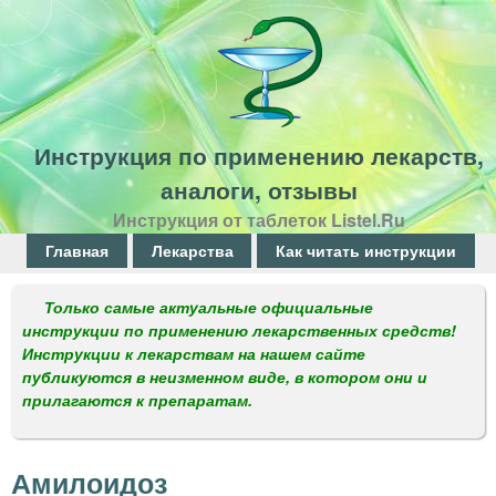
Перейти
к
основному
содержанию
Инструкция по применению лекарств,
аналоги, отзывы
Инструкция от таблеток Listel.Ru
Г
Главная
Лекарства
Как читать инструкции
л
Только самые актуальные официальные
а
инструкции по применению лекарственных средств!
Инструкции к лекарствам на нашем сайте
в
публикуются в неизменном виде, в котором они и
н
прилагаются к препаратам.
о
е
Амилоидоз