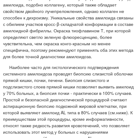
амилоида, подобно коллагену, который также обладает
свойством двойного лучепреломления, однако коллаген не
способен к дихроизму. Уникальные свойства амилоида связаны
с обилием участков кросс-β-складчатой конформации в составе
амилоидной фибриллы. Окраска тиофлавином Т, при которой
определяют светло зеленую флюоресценцию, более
чувствительна, чем окраска конго-красным но менее
специфична, поэтому рекомендуют применять оба этих метода
для более точной диагностики амилоидоза.
Наиболее часто для гистологического подтверждения
системного амилоидоза проводят биопсию слизистой оболочки
прямой кишки, почки, печени. Биопсия слизистого и
подслизистого слоев прямой кишки позволяет выявить амилоид
у 70% больных, а биопсия почки - практически в 100% случаев.
Простой и безопасной диагностической процедурой считают
аспирационную биопсию подкожной жировой клетчатки, при
которой выявляют амилоид AL типа в 80% случаев (см.ниже). К
преимуществам этой процедуры, кроме информативности,
относят также редкость развития кровотечений, что позволяет
использовать этот метод у больных с нарушениями