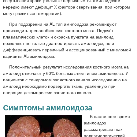
свертывания крови (больные первичным AL-амилоидозом
нередко имеют дефицит Х фактора свертывания, при котором
могут развиться геморрагии).
При подозрении на AL тип амилоидоза рекомендуют
производить трепанобиопсию костного мозга. Подсчёт
плазматических клеток и окраска пунктата на амилоид
позволяют не только диагностировать амилоидоз, но и
дифференциовать первичный и ассоциированный с миеломой
варианты AL-амилоидоза.
Положительный результат исследования костного мозга на
амилоид отмечают у 60% больных этим типом амилоидоза. У
пациентов с синдромом запястного канала исследованию на
амилоид необходимо подвергать ткань, удаленную при
операции декомпрессии запястного канала.
Симптомы амилоидоза
В настоящее время
амилоидоз
рассматривают как
полиэтиологический