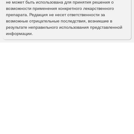
й
не может быть использована для принятия решения о
п
з
возможности применения конкретного лекарственного
о
а
препарата. Редакция не несет ответственности за
в
возможные отрицательные последствия, возникшие в
и
о
результате неправильного использования представленной
с
д
информации.
»
к
а