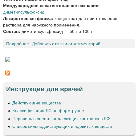
Международное непатентованное название:
и
диметилсульфоксид
д
Лекарственная форма:
концентрат для приготовления
о
раствора для наружного применения.
з
Состав:
диметилсульфоксид — 50 г и 100 г.
а
Подробнее
о
Добавить отзыв или комментарий
Д
И
М
Е
К
С
Инструкции для врачей
И
Д
к
Действующие вещества
о
Классификация ЛС по фармгруппе
н
Перечень веществ, подлежащих контролю в РФ
ц
Список сильнодействующих и ядовитых веществ
е
н