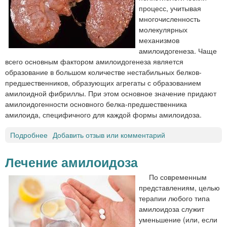
процесс, учитывая
многочисленность
молекулярных
механизмов
амилоидогенеза. Чаще
всего основным фактором амилоидогенеза является
образование в большом количестве нестабильных белков-
предшественников, образующих агрегаты с образованием
амилоидной фибриллы. При этом основное значение придают
амилоидогенности основного белка-предшественника
амилоида, специфичного для каждой формы амилоидоза.
Подробнее
о
Добавить отзыв или комментарий
С
и
Лечение амилоидоза
м
По современным
п
представлениям, целью
т
терапии любого типа
о
амилоидоза служит
м
уменьшение (или, если
ы