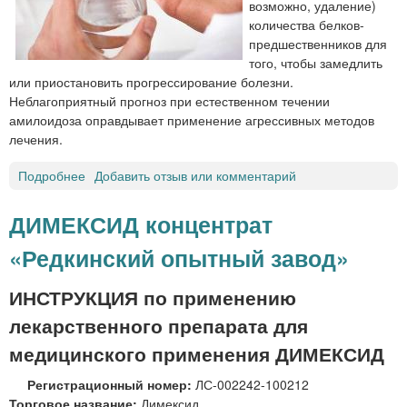
возможно, удаление)
а
количества белков-
м
предшественников для
и
того, чтобы замедлить
л
или приостановить прогрессирование болезни.
о
Неблагоприятный прогноз при естественном течении
и
амилоидоза оправдывает применение агрессивных методов
д
лечения.
о
з
Подробнее
о
Добавить отзыв или комментарий
а
Л
е
ДИМЕКСИД концентрат
ч
«Редкинский опытный завод»
е
н
и
ИНСТРУКЦИЯ по применению
е
лекарственного препарата для
а
м
медицинского применения ДИМЕКСИД
и
Регистрационный номер:
ЛС-002242-100212
л
Торговое название:
Димексид
о