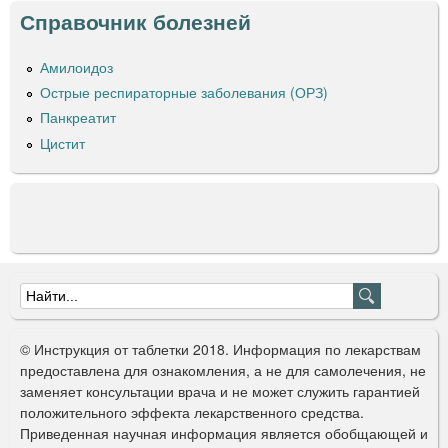
т
Справочник болезней
р
а
Амилоидоз
т
Острые респираторные заболевания (ОРЗ)
«
Р
Панкреатит
е
Цистит
д
к
и
н
с
к
и
Ф
й
о
о
п
© Инструкция от таблетки 2018. Информация по лекарствам
р
ы
предоставлена для ознакомления, а не для самолечения, не
т
заменяет консультации врача и не может служить гарантией
м
н
положительного эффекта лекарственного средства.
а
ы
Приведенная научная информация является обобщающей и