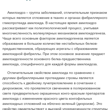
м
е
Амилоидоз – группа заболеваний, отличительным признаком
н
которых является отложение в тканях и органах фибриллярного
ю
гликопротеида амилоида. В настоящее время амилоидоз
рассматривают как полиэтиологический процесс, учитывая
многочисленность молекулярных механизмов амилоидогенеза.
Чаще всего основным фактором амилоидогенеза является
образование в большом количестве нестабильных белков-
предшественников, образующих агрегаты с образованием
амилоидной фибриллы. При этом основное значение придают
амилоидогенности основного белка-предшественника
амилоида, специфичного для каждой формы амилоидоза.
Отличительным свойством амилоида по сравнению с
другими фибриллярными протеидами стромы является
способность к двойному лучепреломлению в сочетании с
дихроизмом, что проявляется свечением в поляризованном
свете предварительно окрашенных конго-красным препаратов
амилоида с изменением красного цвета конгофильных
амилоидных отложений на яблочно-зеленый (дихроизм). Это
свойство свидетельствует о высокой упорядоченности структуры