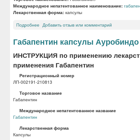
т
Международное непатентованное наименование:
габапе
а
Лекарственная форма:
капсулы
б
л
Подробнее
о
Добавить отзыв или комментарий
е
Г
т
а
Габапентин капсулы Ауробиндо
к
б
и
а
ИНСТРУКЦИЯ по применению лекарств
«
г
применения Габапентин
У
а
с
м
Регистрационный номер
о
м
ЛП-002191-210813
л
а
ь
®
Торговое название
е
к
Габапентин
-
а
С
п
Международное непатентованное название
и
с
Габапентин
б
у
Лекарственная форма
и
л
Капсулы
р
ы