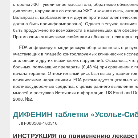
стороны ЖКТ, увеличение массы тела, обратимое облысение
диплопия, нарушения со стороны ЖКТ и кожная сыпь, антид
Вальпроаты, карбамазепин и другие противоэпилептические
должна быть проинформирована). Однако в случае наличия 
быть продолжено по возможности в наименьших для обеспе
Противоэпилептическими свойствами обладают некоторые сре
FDA информирует медицинскую общественность о результ
участвующих в плацебо контролируемых клинических иссле
эпилепсии и других психических нарушений. Оказалось, что 
больных, получавших препараты (0,43 %) при сравнении с п
начала терапии. Относительный риск был выше у пациентов
психическими нарушениями. FDA рекомендует тщательно ко
противосудорожные средства, с целью раннего выявления н
мыслей и поступков.Источники информации: US Food and Drug
2008. №2.
ДИФЕНИН таблетки «Усолье-Сиб
ЛП-003509-160316
ИНСТРУКЦИЯ по применению лекарств