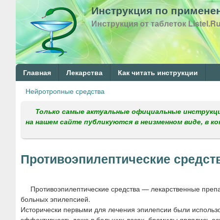
Инструкция по применен
Инструкция от таблеток Listel.R
Г
Главная
Лекарства
Как читать инструкции
л
Нейротропные средства
Вы
а
здесь
Только самые актуальные официальные инструкци
в
на нашем сайте публикуются в неизменном виде, в к
н
о
Противоэпилептические средст
е
м
Противоэпилептические средства — лекарственные преп
е
больных эпилепсией.
н
Исторически первыми для лечения эпилепсии были использов
эффективность даже в больших дозах, бромиды являлись осн