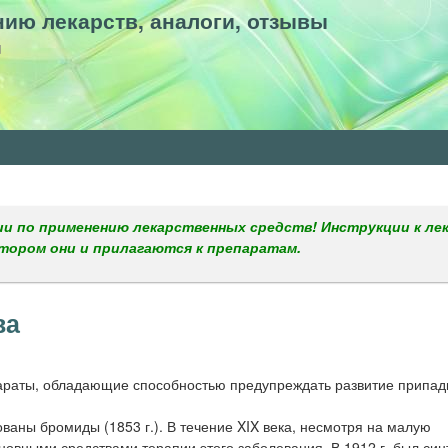
Перейти
ию лекарств, аналоги, отзывы
к
u
основному
содержанию
и по применению лекарственных средств! Инструкции к ле
отором они и прилагаются к препаратам.
ва
араты, обладающие способностью предупреждать развитие припад
аны бромиды (1853 г.). В течение XIX века, несмотря на малую
овными средствами терапии этого заболевания. В 1912 г. был син