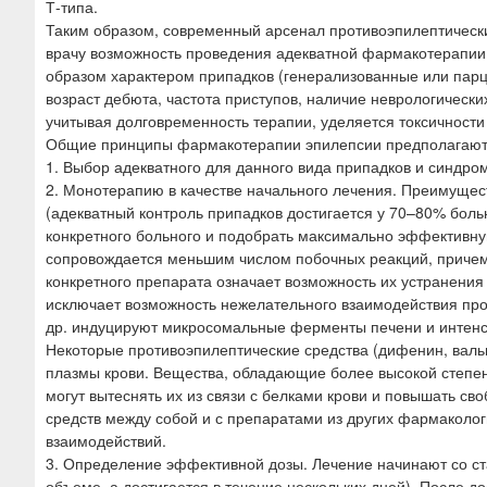
Т-типа.
Таким образом, современный арсенал противоэпилептическ
врачу возможность проведения адекватной фармакотерапии
образом характером припадков (генерализованные или парциа
возраст дебюта, частота приступов, наличие неврологическ
учитывая долговременность терапии, уделяется токсичност
Общие принципы фармакотерапии эпилепсии предполагают
1. Выбор адекватного для данного вида припадков и синдро
2. Монотерапию в качестве начального лечения. Преимуще
(адекватный контроль припадков достигается у 70–80% боль
конкретного больного и подобрать максимально эффективну
сопровождается меньшим числом побочных реакций, приче
конкретного препарата означает возможность их устранени
исключает возможность нежелательного взаимодействия про
др. индуцируют микросомальные ферменты печени и интенс
Некоторые противоэпилептические средства (дифенин, валь
плазмы крови. Вещества, обладающие более высокой степень
могут вытеснять их из связи с белками крови и повышать с
средств между собой и с препаратами из других фармаколог
взаимодействий.
3. Определение эффективной дозы. Лечение начинают со ст
объеме, а достигается в течение нескольких дней). После д