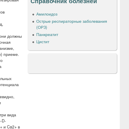
Справочник болезней
гов
Амилоидоз
Острые респираторные заболевания
д,
(ОРЗ)
Панкреатит
 они должны
Цистит
точная
анизме,
) приеме.
го
а
альных
отенциала
евидно,
и
три вида
-D-
+ и Ca2+ в