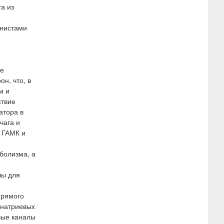
а из
онистами
ие
н, что, в
м и
ствие
атора в
чага и
 ГАМК и
болизма, а
лы для
прямого
 натриевых
вые каналы