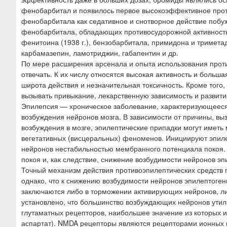
ю
фенобарбитал и появилось первое высокоэффективное прот
фенобарбитала как седативное и снотворное действие побуж
фенобарбитала, обладающих противосудорожной активность
фенитоина (1938 г.), бензобарбитала, примидона и тримет
карбамазепин, ламотриджин, габапентин и др.
По мере расширения арсенала и опыта использования прот
отвечать. К их числу относятся высокая активность и боль
широта действия и незначительная токсичность. Кроме того
вызывать привыкание, лекарственную зависимость и развит
Эпилепсия — хроническое заболевание, характеризующеес
возбуждения нейронов мозга. В зависимости от причины, вы
возбуждения в мозге, эпилептические припадки могут иметь
вегетативных (висцеральных) феноменов. Инициируют эпил
нейронов нестабильностью мембранного потенциала покоя.
покоя и, как следствие, снижение возбудимости нейронов эп
Точный механизм действия противоэпилептических средств п
однако, что к снижению возбудимости нейронов эпилептоге
заключаются либо в торможении активирующих нейронов, ли
установлено, что большинство возбуждающих нейронов утили
глутаматных рецепторов, наибольшее значение из которых 
аспартат). NMDA рецепторы являются рецепторами ионных к