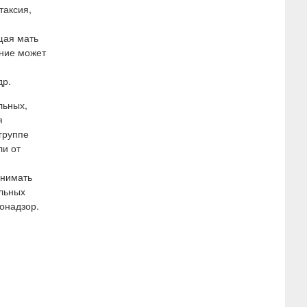
таксия,
щая мать
ение может
др.
льных,
я
группе
ли от
инимать
альных
конадзор.