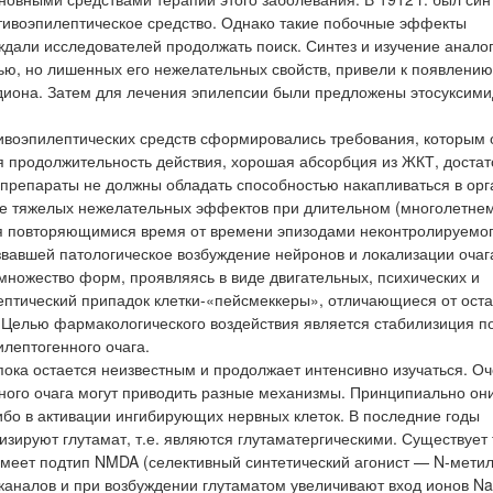
ивоэпилептическое средство. Однако такие побочные эффекты
дали исследователей продолжать поиск. Синтез и изучение анало
ю, но лишенных его нежелательных свойств, привели к появлению
адиона. Затем для лечения эпилепсии были предложены этосуксими
ивоэпилептических средств сформировались требования, которым
шая продолжительность действия, хорошая абсорбция из ЖКТ, доста
, препараты не должны обладать способностью накапливаться в орг
ие тяжелых нежелательных эффектов при длительном (многолетнем
я повторяющимися время от времени эпизодами неконтролируемо
звавшей патологическое возбуждение нейронов и локализации очаг
 множество форм, проявляясь в виде двигательных, психических и
ептический припадок клетки-«пейсмеккеры», отличающиеся от ост
 Целью фармакологического воздействия является стабилизиция п
илептогенного очага.
ока остается неизвестным и продолжает интенсивно изучаться. Оч
нного очага могут приводить разные механизмы. Принципиально он
бо в активации ингибирующих нервных клеток. В последние годы
зируют глутамат, т.е. являются глутаматергическими. Существует 
имеет подтип NMDA (селективный синтетический агонист — N-метил
аналов и при возбуждении глутаматом увеличивают вход ионов Na