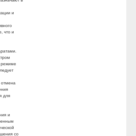
кации и
ивного
, что и
аратами.
ктром
в режиме
ледует
я отмена
ения
я для
ния и
твенным
ической
ушения со