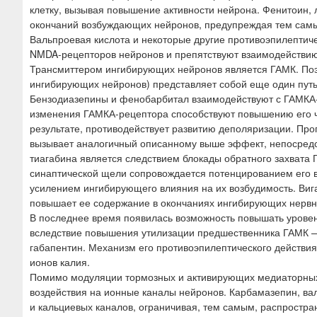
клетку, вызывая повышение активности нейрона. Фенитоин,
окончаний возбуждающих нейронов, предупреждая тем самы
Вальпроевая кислота и некоторые другие противоэпилептич
NMDA-рецепторов нейронов и препятствуют взаимодействию
Трансмиттером ингибирующих нейронов является ГАМК. Поэ
ингибирующих нейронов) представляет собой еще один путь
Бензодиазепины и фенобарбитал взаимодействуют с ГАМКА
изменения ГАМКА-рецептора способствуют повышению его чу
результате, противодействует развитию деполяризации. Пр
вызывает аналогичный описанному выше эффект, непосредс
тиагабина является следствием блокады обратного захвата 
синаптической щели сопровождается потенцированием его 
усилением ингибирующего влияния на их возбудимость. Ви
повышает ее содержание в окончаниях ингибирующих нервн
В последнее время появилась возможность повышать уровен
вследствие повышения утилизации предшественника ГАМК —
габапентин. Механизм его противоэпилептического действи
ионов калия.
Помимо модуляции тормозных и активирующих медиаторных 
воздействия на ионные каналы нейронов. Карбамазепин, в
и кальциевых каналов, ограничивая, тем самым, распростра