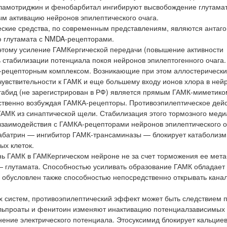
 ламотриджин и фенобарбитал ингибируют высвобождение глутамат
м активацию нейронов эпилептического очага.
еские средства, по современным представлениям, являются антаг
 глутамата с NMDA-рецепторами.
тому усиление ГАМКергической передачи (повышение активности
 стабилизации потенциала покоя нейронов эпилептогенного очага.
-рецепторным комплексом. Возникающие при этом аллостерическ
вствительности к ГАМК и еще большему входу ионов хлора в нейро
огабид (не зарегистрирован в РФ) является прямым ГАМК-миметико
твенно возбуждая ГАМКА-рецепторы. Противоэпилептическое дей
ГАМК из синаптической щели. Стабилизация этого тормозного меди
взаимодействия с ГАМКА-рецепторами нейронов эпилептического о
габатрин — ингибитор ГАМК-трансаминазы — блокирует катаболизм
ых клеток.
ь ГАМК в ГАМКергическом нейроне не за счет торможения ее мета
 глутамата. Способностью усиливать образование ГАМК обладает
я обусловлен также способностью непосредственно открывать кана
систем, противоэпилептический эффект может быть следствием 
альпроаты и фенитоин изменяют инактивацию потенциалзависимых
нение электрического потенциала. Этосуксимид блокирует кальцие