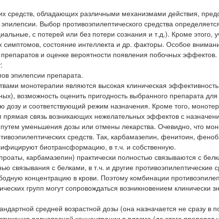
их средств, обладающих различными механизмами действия, пред
 эпилепсии. Выбор противоэпилептического средства определяетс
льные, с потерей или без потери сознания и т.д.). Кроме этого, 
их симптомов, состояние интеллекта и др. факторы. Особое вниман
и препаратов и оценке вероятности появления побочных эффектов.
:
мов эпилепсии препарата.
ствами монотерапии являются высокая клиническая эффективность
ных), возможность оценить пригодность выбранного препарата для
ю дозу и соответствующий режим назначения. Кроме того, моноте
м прямая связь возникающих нежелательных эффектов с назначен
я путем уменьшения дозы или отмены лекарства. Очевидно, что мо
тивоэпилептических средств. Так, карбамазепин, фенитоин, феноб
ифицируют биотрансформацию, в т.ч. и собственную.
проаты, карбамазепин) практически полностью связываются с бел
ю связывания с белками, в т.ч. и другие противоэпилептические с
вободную концентрацию в крови. Поэтому комбинации противоэпиле
ических групп могут сопровождаться возникновением клинически 
андартной средней возрастной дозы (она назначается не сразу в 
остижения равновесной концентрации в плазме (до этого препарат 