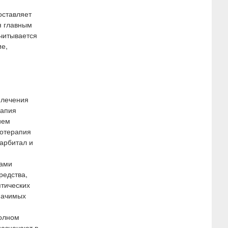
оставляет
я главным
учитывается
ие,
 лечения
рапия
ием
нотерапия
арбитал и
ками
редства,
птических
значимых
полном
назначают в