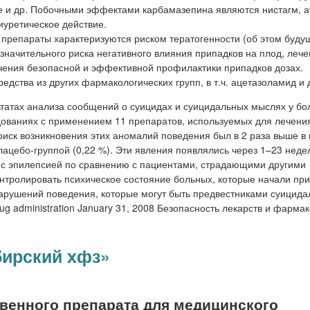
 и др. Побочными эффектами карбамазепина являются нистагм, а
иуретическое действие.
 препараты характеризуются риском тератогенности (об этом буду
значительного риска негативного влияния припадков на плод, леч
чения безопасной и эффективной профилактики припадков дозах.
дства из других фармакологических групп, в т.ч. ацетазоламид и 
атах анализа сообщений о суицидах и суицидальных мыслях у бо
дованиях с применением 11 препаратов, используемых для лечени
риск возникновения этих аномалий поведения был в 2 раза выше в 
лацебо-группой (0,22 %). Эти явления появлялись через 1–23 неде
 с эпилепсией по сравнению с пациентами, страдающими другими
нтролировать психическое состояние больных, которые начали пр
арушений поведения, которые могут быть предвестниками суицид
 administration January 31, 2008 Безопасность лекарств и фарма
ирский хфз»
енного препарата для медицинского