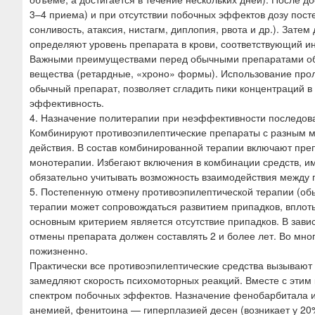
3–4 приема) и при отсутствии побочных эффектов дозу пос
сонливость, атаксия, нистагм, диплопия, рвота и др.). Зат
определяют уровень препарата в крови, соответствующий и
Важными преимуществами перед обычными препаратами об
вещества (ретардные, «хроно» формы). Использование пролон
обычный препарат, позволяет сгладить пики концентраций в
эффективность.
4. Назначение политерапии при неэффективности последов
Комбинируют противоэпилептические препараты с разным м
действия. В состав комбинированной терапии включают пр
монотерапии. Избегают включения в комбинации средств, 
обязательно учитывать возможность взаимодействия между 
5. Постепенную отмену противоэпилептической терапии (обы
терапии может сопровождаться развитием припадков, вплоть
основным критерием является отсутствие припадков. В зав
отмены препарата должен составлять 2 и более лет. Во мн
пожизненно.
Практически все противоэпилептические средства вызывают
замедляют скорость психомоторных реакций. Вместе с этим 
спектром побочных эффектов. Назначение фенобарбитала и
анемией, фенитоина — гиперплазией десен (возникает у 20