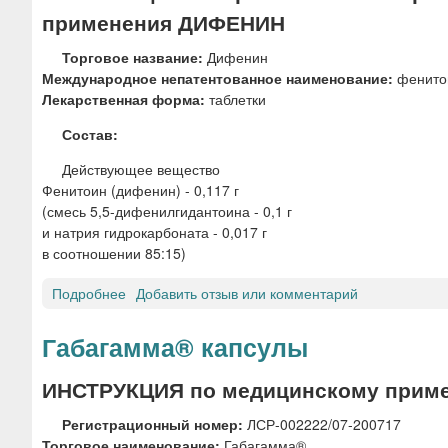
применения ДИФЕНИН
Торговое название:
Дифенин
Международное непатентованное наименование:
фенито
Лекарственная форма:
таблетки
Состав:
Действующее вещество
Фенитоин (дифенин) - 0,117 г
(смесь 5,5-дифенилгидантоина - 0,1 г
и натрия гидрокарбоната - 0,017 г
в соотношении 85:15)
Подробнее
о
Добавить отзыв или комментарий
Д
И
Габагамма® капсулы
Ф
Е
ИНСТРУКЦИЯ по медицинскому приме
Н
И
Регистрационный номер:
ЛСР-002222/07-200717
Н
Торговое наименование:
Габагамма®