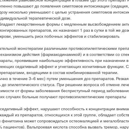
тепенно повышают до появления симптомов интоксикации (седация,
ем дозу несколько уменьшают с целью устранения симптомов интокси
ндивидуальной терапевтической дозе.
ладают лекарственные формы с медленным высвобождением акт
гированных препаратов, их назначают 1 раз в сутки в той же дозе
 крови, уменьшить риск побочных эффектов и стабилизировать
ательной монотерапии различными противоэпилептическими преп
еханизмом действия (фармакодинамикой) и в соответствии со спе
епараты, проявившие наибольшую эффективность при назначении 
имеющих седативный эффект и угнетающих когнитивные функции. С
препаратами, входящими в состав комбинированной терапии.
чно в течение 3–6 мес) путем уменьшения доз препаратов. Резка
 до эпилептического статуса. При решении вопроса об отмене леч
исимости от формы заболевания бесприступный период заболевани
огих случаях больные получают противоэпилептические препараты
 седативный эффект, нарушают способность к концентрации внима
каждый из препаратов, относящихся к этой группе, обладает собс
 фенитоина может сопровождаться остеомаляцией и мегалобласт
% пациентов). Вальпроевая кислота способна вызвать тремор, нар